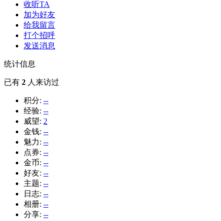
收听TA
加为好友
给我留言
打个招呼
发送消息
统计信息
已有
2
人来访过
积分:
--
经验:
--
威望:
2
金钱:
--
魅力:
--
点券:
--
金币:
--
好友:
--
主题:
--
日志:
--
相册:
--
分享:
--