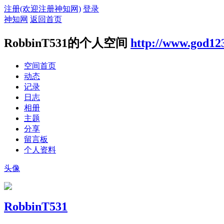
注册(欢迎注册神知网)
登录
神知网
返回首页
RobbinT531的个人空间
http://www.god12
空间首页
动态
记录
日志
相册
主题
分享
留言板
个人资料
头像
RobbinT531