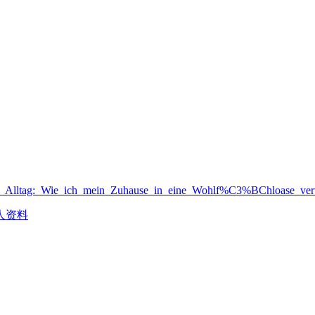
rifft_Alltag:_Wie_ich_mein_Zuhause_in_eine_Wohlf%C3%BChloase_ver
人资料