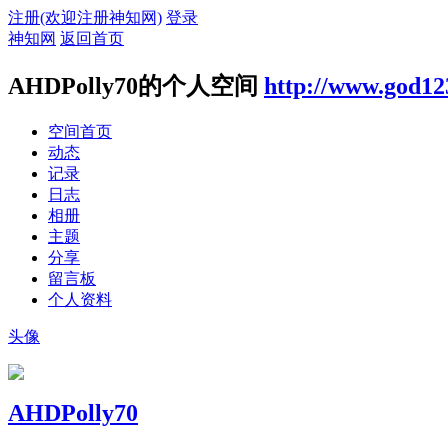
注册(欢迎注册神知网)
登录
神知网
返回首页
AHDPolly70的个人空间
http://www.god12
空间首页
动态
记录
日志
相册
主题
分享
留言板
个人资料
头像
AHDPolly70