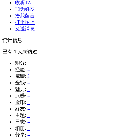
收听TA
加为好友
给我留言
打个招呼
发送消息
统计信息
已有
1
人来访过
积分:
--
经验:
--
威望:
2
金钱:
--
魅力:
--
点券:
--
金币:
--
好友:
--
主题:
--
日志:
--
相册:
--
分享:
--