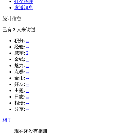
打个招呼
发送消息
统计信息
已有
2
人来访过
积分:
--
经验:
--
威望:
2
金钱:
--
魅力:
--
点券:
--
金币:
--
好友:
--
主题:
--
日志:
--
相册:
--
分享:
--
相册
现在还没有相册