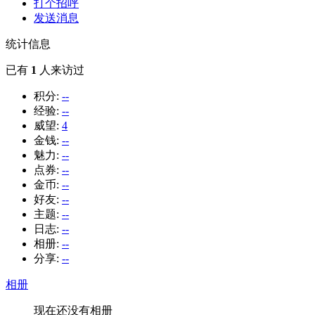
打个招呼
发送消息
统计信息
已有
1
人来访过
积分:
--
经验:
--
威望:
4
金钱:
--
魅力:
--
点券:
--
金币:
--
好友:
--
主题:
--
日志:
--
相册:
--
分享:
--
相册
现在还没有相册