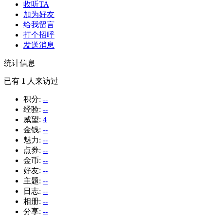
收听TA
加为好友
给我留言
打个招呼
发送消息
统计信息
已有
1
人来访过
积分:
--
经验:
--
威望:
4
金钱:
--
魅力:
--
点券:
--
金币:
--
好友:
--
主题:
--
日志:
--
相册:
--
分享:
--