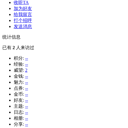
收听TA
加为好友
给我留言
打个招呼
发送消息
统计信息
已有
2
人来访过
积分:
--
经验:
--
威望:
2
金钱:
--
魅力:
--
点券:
--
金币:
--
好友:
--
主题:
--
日志:
--
相册:
--
分享:
--