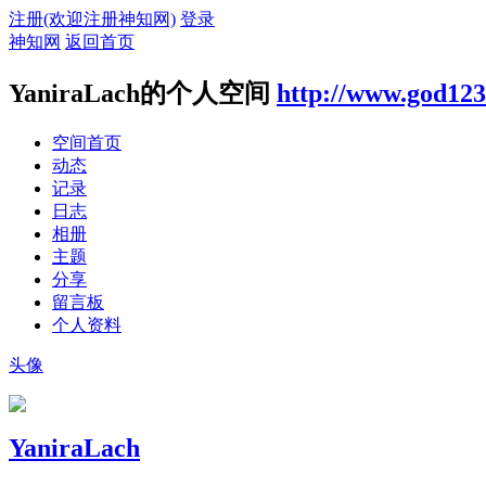
注册(欢迎注册神知网)
登录
神知网
返回首页
YaniraLach的个人空间
http://www.god123
空间首页
动态
记录
日志
相册
主题
分享
留言板
个人资料
头像
YaniraLach