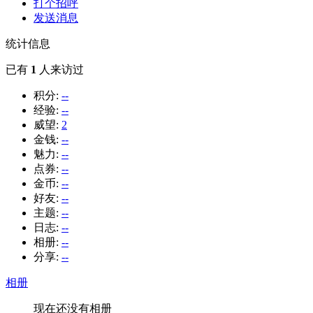
打个招呼
发送消息
统计信息
已有
1
人来访过
积分:
--
经验:
--
威望:
2
金钱:
--
魅力:
--
点券:
--
金币:
--
好友:
--
主题:
--
日志:
--
相册:
--
分享:
--
相册
现在还没有相册