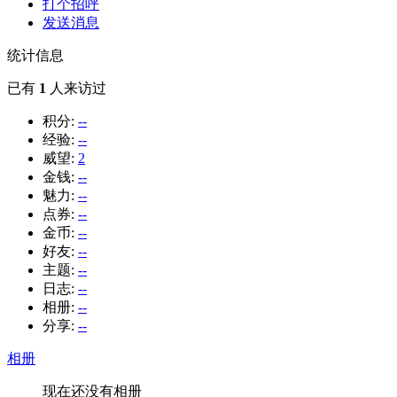
打个招呼
发送消息
统计信息
已有
1
人来访过
积分:
--
经验:
--
威望:
2
金钱:
--
魅力:
--
点券:
--
金币:
--
好友:
--
主题:
--
日志:
--
相册:
--
分享:
--
相册
现在还没有相册