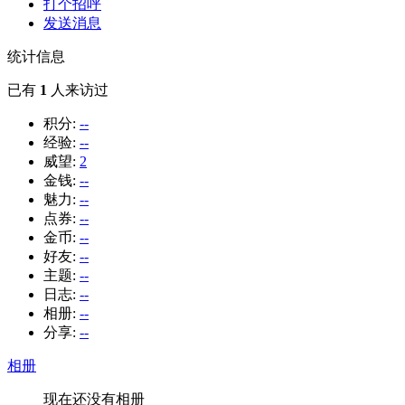
打个招呼
发送消息
统计信息
已有
1
人来访过
积分:
--
经验:
--
威望:
2
金钱:
--
魅力:
--
点券:
--
金币:
--
好友:
--
主题:
--
日志:
--
相册:
--
分享:
--
相册
现在还没有相册