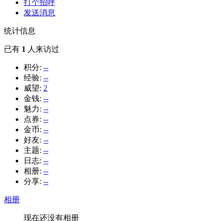
打个招呼
发送消息
统计信息
已有
1
人来访过
积分:
--
经验:
--
威望:
2
金钱:
--
魅力:
--
点券:
--
金币:
--
好友:
--
主题:
--
日志:
--
相册:
--
分享:
--
相册
现在还没有相册