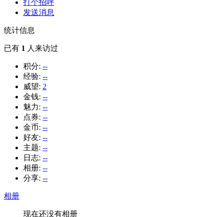
打个招呼
发送消息
统计信息
已有
1
人来访过
积分:
--
经验:
--
威望:
2
金钱:
--
魅力:
--
点券:
--
金币:
--
好友:
--
主题:
--
日志:
--
相册:
--
分享:
--
相册
现在还没有相册