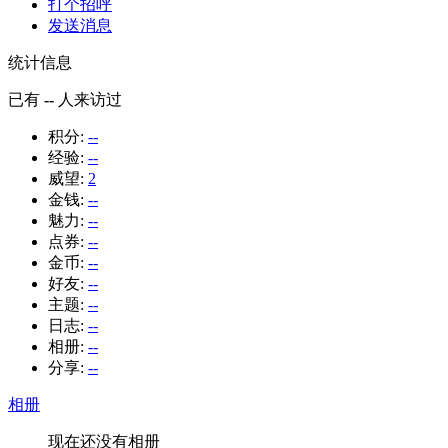
打个招呼
发送消息
统计信息
已有
--
人来访过
积分:
--
经验:
--
威望:
2
金钱:
--
魅力:
--
点券:
--
金币:
--
好友:
--
主题:
--
日志:
--
相册:
--
分享:
--
相册
现在还没有相册