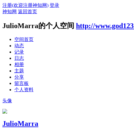
注册(欢迎注册神知网)
登录
神知网
返回首页
JulioMarra的个人空间
http://www.god123
空间首页
动态
记录
日志
相册
主题
分享
留言板
个人资料
头像
JulioMarra