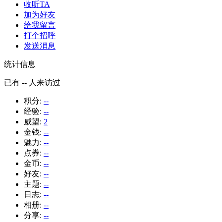
收听TA
加为好友
给我留言
打个招呼
发送消息
统计信息
已有
--
人来访过
积分:
--
经验:
--
威望:
2
金钱:
--
魅力:
--
点券:
--
金币:
--
好友:
--
主题:
--
日志:
--
相册:
--
分享:
--