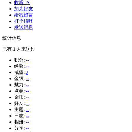
收听TA
加为好友
给我留言
打个招呼
发送消息
统计信息
已有
1
人来访过
积分:
--
经验:
--
威望:
2
金钱:
--
魅力:
--
点券:
--
金币:
--
好友:
--
主题:
--
日志:
--
相册:
--
分享:
--