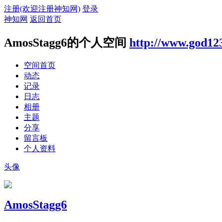
注册(欢迎注册神知网)
登录
神知网
返回首页
AmosStagg6的个人空间
http://www.god12
空间首页
动态
记录
日志
相册
主题
分享
留言板
个人资料
头像
AmosStagg6