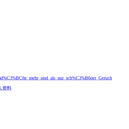
umd%C3%BCfte_mehr_sind_als_nur_sch%C3%B6ner_Geruch
人资料