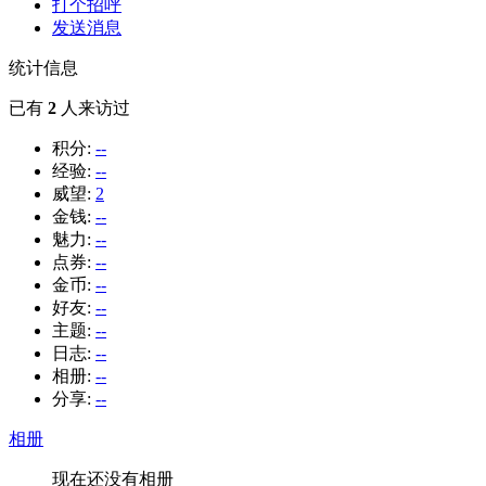
打个招呼
发送消息
统计信息
已有
2
人来访过
积分:
--
经验:
--
威望:
2
金钱:
--
魅力:
--
点券:
--
金币:
--
好友:
--
主题:
--
日志:
--
相册:
--
分享:
--
相册
现在还没有相册