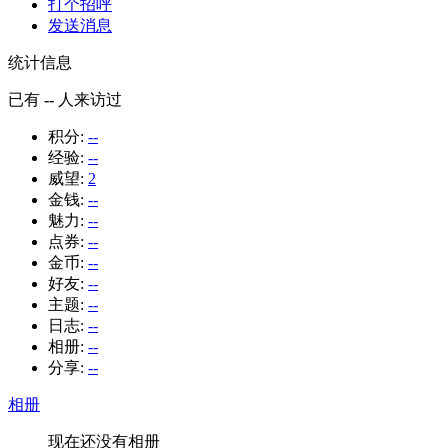
打个招呼
发送消息
统计信息
已有
--
人来访过
积分:
--
经验:
--
威望:
2
金钱:
--
魅力:
--
点券:
--
金币:
--
好友:
--
主题:
--
日志:
--
相册:
--
分享:
--
相册
现在还没有相册