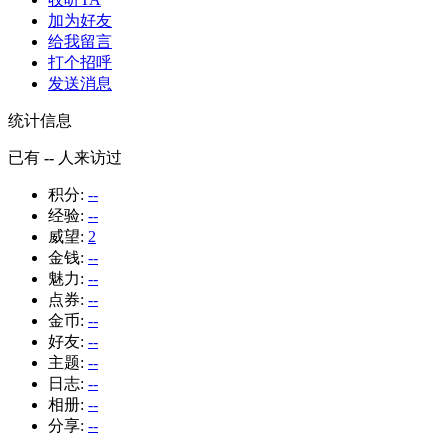
加为好友
给我留言
打个招呼
发送消息
统计信息
已有
--
人来访过
积分:
--
经验:
--
威望:
2
金钱:
--
魅力:
--
点券:
--
金币:
--
好友:
--
主题:
--
日志:
--
相册:
--
分享:
--