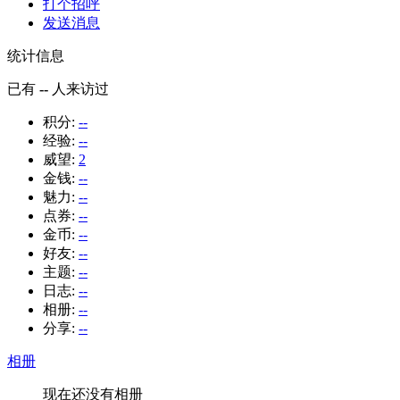
打个招呼
发送消息
统计信息
已有
--
人来访过
积分:
--
经验:
--
威望:
2
金钱:
--
魅力:
--
点券:
--
金币:
--
好友:
--
主题:
--
日志:
--
相册:
--
分享:
--
相册
现在还没有相册