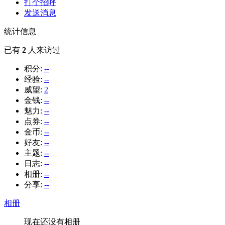
打个招呼
发送消息
统计信息
已有
2
人来访过
积分:
--
经验:
--
威望:
2
金钱:
--
魅力:
--
点券:
--
金币:
--
好友:
--
主题:
--
日志:
--
相册:
--
分享:
--
相册
现在还没有相册