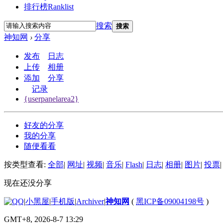
排行榜
Ranklist
搜索
搜索
神知网
›
分享
发布
日志
上传
相册
添加
分享
记录
{userpanelarea2}
好友的分享
我的分享
随便看看
按类型查看:
全部
|
网址
|
视频
|
音乐
|
Flash
|
日志
|
相册
|
图片
|
投票
|
现在还没分享
|
小黑屋
|
手机版
|
Archiver
|
神知网
(
黑ICP备09004198号
)
GMT+8, 2026-8-7 13:29