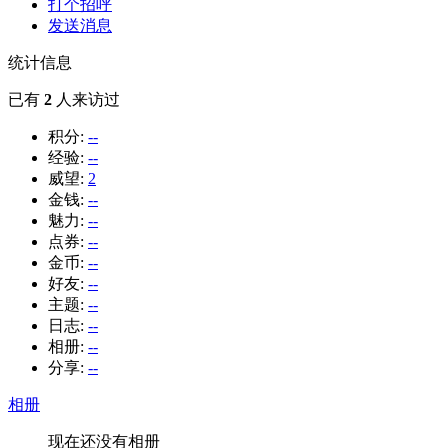
打个招呼
发送消息
统计信息
已有
2
人来访过
积分:
--
经验:
--
威望:
2
金钱:
--
魅力:
--
点券:
--
金币:
--
好友:
--
主题:
--
日志:
--
相册:
--
分享:
--
相册
现在还没有相册