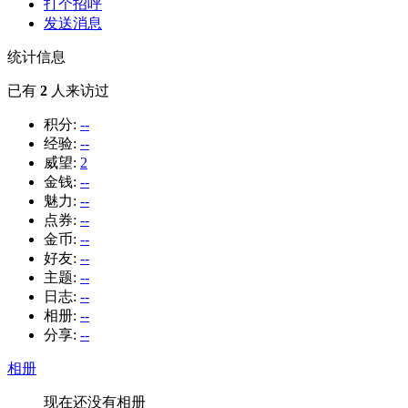
打个招呼
发送消息
统计信息
已有
2
人来访过
积分:
--
经验:
--
威望:
2
金钱:
--
魅力:
--
点券:
--
金币:
--
好友:
--
主题:
--
日志:
--
相册:
--
分享:
--
相册
现在还没有相册