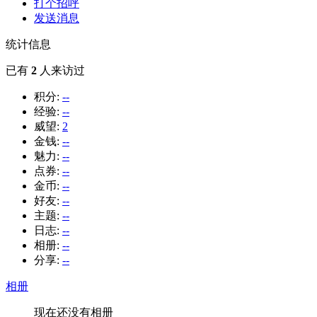
打个招呼
发送消息
统计信息
已有
2
人来访过
积分:
--
经验:
--
威望:
2
金钱:
--
魅力:
--
点券:
--
金币:
--
好友:
--
主题:
--
日志:
--
相册:
--
分享:
--
相册
现在还没有相册