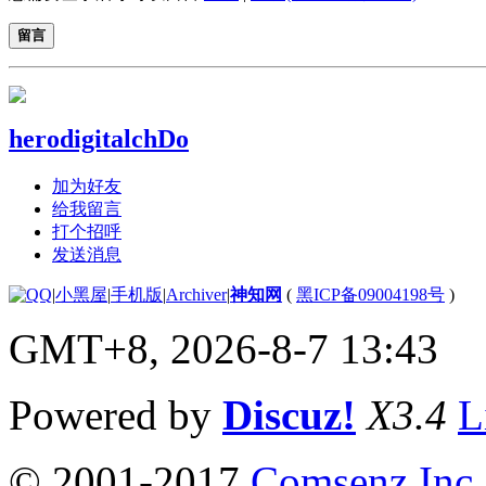
留言
herodigitalchDo
加为好友
给我留言
打个招呼
发送消息
|
小黑屋
|
手机版
|
Archiver
|
神知网
(
黑ICP备09004198号
)
GMT+8, 2026-8-7 13:43
Powered by
Discuz!
X3.4
L
© 2001-2017
Comsenz Inc.