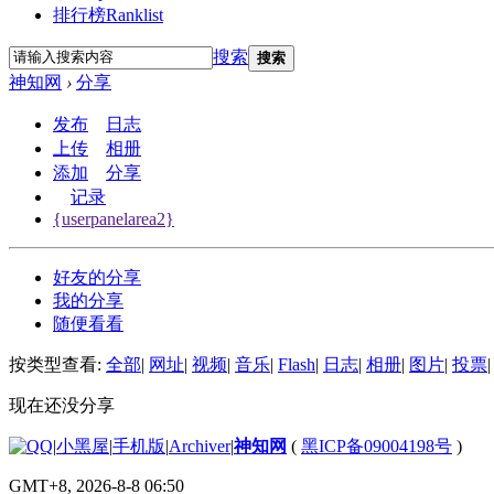
排行榜
Ranklist
搜索
搜索
神知网
›
分享
发布
日志
上传
相册
添加
分享
记录
{userpanelarea2}
好友的分享
我的分享
随便看看
按类型查看:
全部
|
网址
|
视频
|
音乐
|
Flash
|
日志
|
相册
|
图片
|
投票
|
现在还没分享
|
小黑屋
|
手机版
|
Archiver
|
神知网
(
黑ICP备09004198号
)
GMT+8, 2026-8-8 06:50