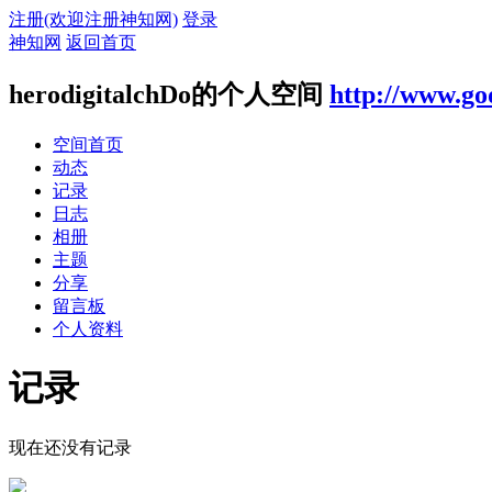
注册(欢迎注册神知网)
登录
神知网
返回首页
herodigitalchDo的个人空间
http://www.go
空间首页
动态
记录
日志
相册
主题
分享
留言板
个人资料
记录
现在还没有记录