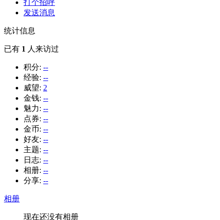
打个招呼
发送消息
统计信息
已有
1
人来访过
积分:
--
经验:
--
威望:
2
金钱:
--
魅力:
--
点券:
--
金币:
--
好友:
--
主题:
--
日志:
--
相册:
--
分享:
--
相册
现在还没有相册