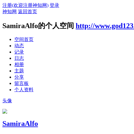
注册(欢迎注册神知网)
登录
神知网
返回首页
SamiraAlfo的个人空间
http://www.god123
空间首页
动态
记录
日志
相册
主题
分享
留言板
个人资料
头像
SamiraAlfo