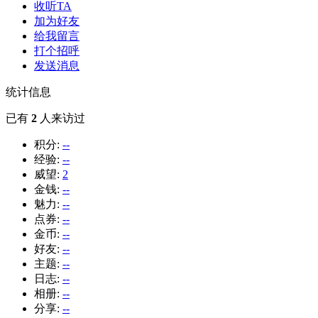
收听TA
加为好友
给我留言
打个招呼
发送消息
统计信息
已有
2
人来访过
积分:
--
经验:
--
威望:
2
金钱:
--
魅力:
--
点券:
--
金币:
--
好友:
--
主题:
--
日志:
--
相册:
--
分享:
--