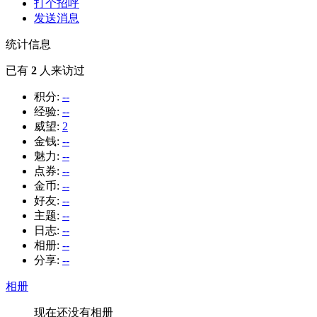
打个招呼
发送消息
统计信息
已有
2
人来访过
积分:
--
经验:
--
威望:
2
金钱:
--
魅力:
--
点券:
--
金币:
--
好友:
--
主题:
--
日志:
--
相册:
--
分享:
--
相册
现在还没有相册