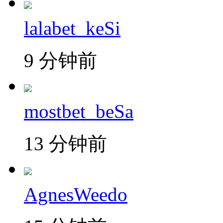
lalabet_keSi
9 分钟前
mostbet_beSa
13 分钟前
AgnesWeedo