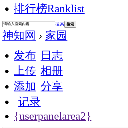
排行榜
Ranklist
搜索
搜索
神知网
›
家园
发布
日志
上传
相册
添加
分享
记录
{userpanelarea2}