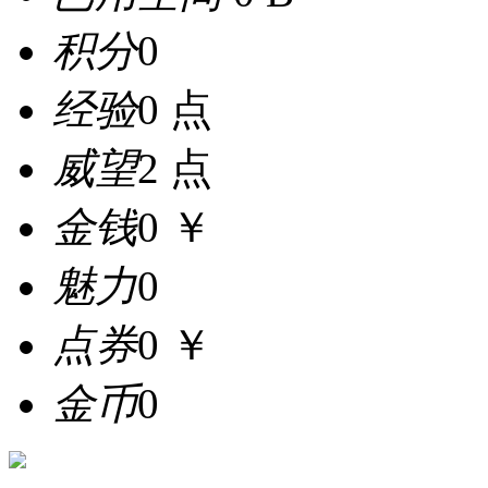
积分
0
经验
0 点
威望
2 点
金钱
0 ￥
魅力
0
点券
0 ￥
金币
0