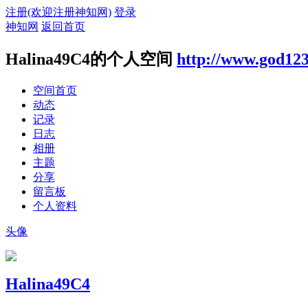
注册(欢迎注册神知网)
登录
神知网
返回首页
Halina49C4的个人空间
http://www.god123
空间首页
动态
记录
日志
相册
主题
分享
留言板
个人资料
头像
Halina49C4