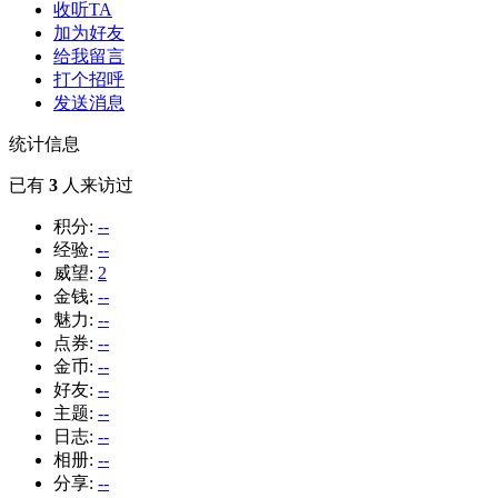
收听TA
加为好友
给我留言
打个招呼
发送消息
统计信息
已有
3
人来访过
积分:
--
经验:
--
威望:
2
金钱:
--
魅力:
--
点券:
--
金币:
--
好友:
--
主题:
--
日志:
--
相册:
--
分享:
--