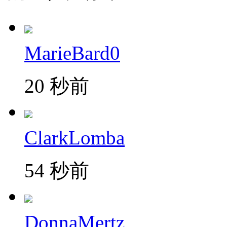
MarieBard0
20 秒前
ClarkLomba
54 秒前
DonnaMertz