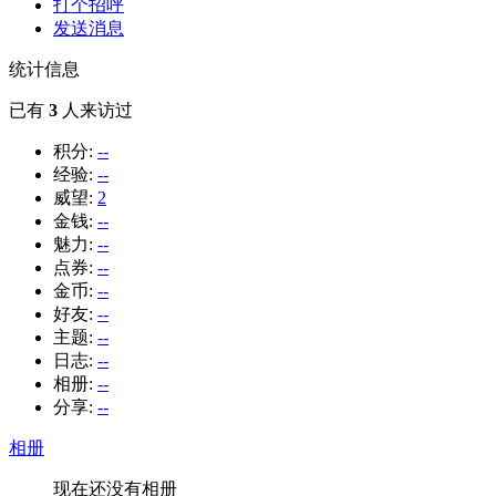
打个招呼
发送消息
统计信息
已有
3
人来访过
积分:
--
经验:
--
威望:
2
金钱:
--
魅力:
--
点券:
--
金币:
--
好友:
--
主题:
--
日志:
--
相册:
--
分享:
--
相册
现在还没有相册