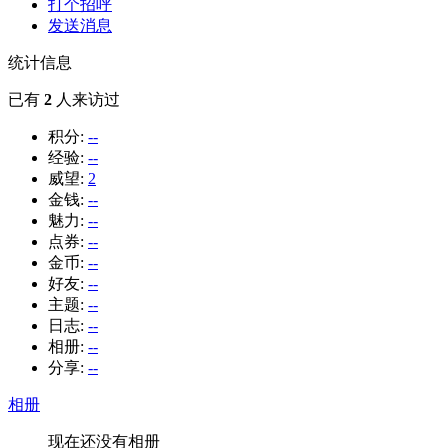
打个招呼
发送消息
统计信息
已有
2
人来访过
积分:
--
经验:
--
威望:
2
金钱:
--
魅力:
--
点券:
--
金币:
--
好友:
--
主题:
--
日志:
--
相册:
--
分享:
--
相册
现在还没有相册