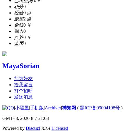
已用空间
0 B
积分
0
经验
0 点
威望
2 点
金钱
0 ￥
魅力
0
点券
0 ￥
金币
0
MayaSorian
加为好友
给我留言
打个招呼
发送消息
|
小黑屋
|
手机版
|
Archiver
|
神知网
(
黑ICP备09004198号
)
GMT+8, 2026-8-7 21:03
Powered by
Discuz!
X3.4
Licensed