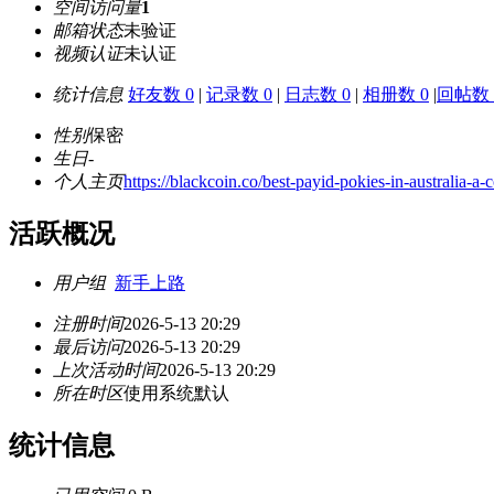
空间访问量
1
邮箱状态
未验证
视频认证
未认证
统计信息
好友数 0
|
记录数 0
|
日志数 0
|
相册数 0
|
回帖数 
性别
保密
生日
-
个人主页
https://blackcoin.co/best-payid-pokies-in-australia-a
活跃概况
用户组
新手上路
注册时间
2026-5-13 20:29
最后访问
2026-5-13 20:29
上次活动时间
2026-5-13 20:29
所在时区
使用系统默认
统计信息