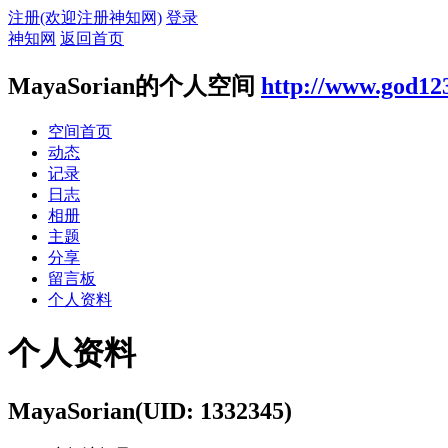
注册(欢迎注册神知网)
登录
神知网
返回首页
MayaSorian的个人空间
http://www.god12
空间首页
动态
记录
日志
相册
主题
分享
留言板
个人资料
个人资料
MayaSorian
(UID: 1332345)