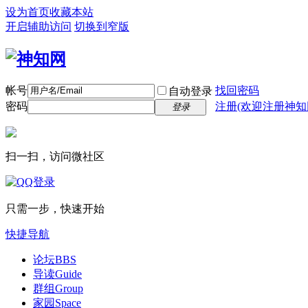
设为首页
收藏本站
开启辅助访问
切换到窄版
帐号
找回密码
自动登录
密码
注册(欢迎注册神知
登录
扫一扫，访问微社区
只需一步，快速开始
快捷导航
论坛
BBS
导读
Guide
群组
Group
家园
Space