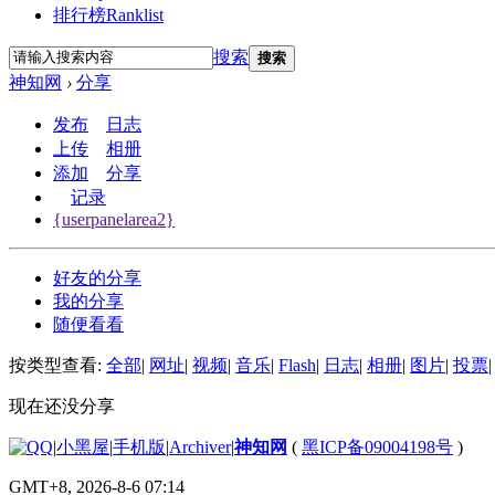
排行榜
Ranklist
搜索
搜索
神知网
›
分享
发布
日志
上传
相册
添加
分享
记录
{userpanelarea2}
好友的分享
我的分享
随便看看
按类型查看:
全部
|
网址
|
视频
|
音乐
|
Flash
|
日志
|
相册
|
图片
|
投票
|
现在还没分享
|
小黑屋
|
手机版
|
Archiver
|
神知网
(
黑ICP备09004198号
)
GMT+8, 2026-8-6 07:14