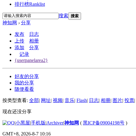
排行榜
Ranklist
搜索
搜索
神知网
›
分享
发布
日志
上传
相册
添加
分享
记录
{userpanelarea2}
好友的分享
我的分享
随便看看
按类型查看:
全部
|
网址
|
视频
|
音乐
|
Flash
|
日志
|
相册
|
图片
|
投票
|
现在还没分享
|
小黑屋
|
手机版
|
Archiver
|
神知网
(
黑ICP备09004198号
)
GMT+8, 2026-8-7 10:16