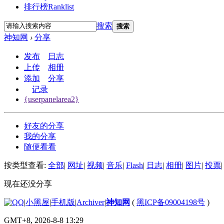
排行榜
Ranklist
搜索
搜索
神知网
›
分享
发布
日志
上传
相册
添加
分享
记录
{userpanelarea2}
好友的分享
我的分享
随便看看
按类型查看:
全部
|
网址
|
视频
|
音乐
|
Flash
|
日志
|
相册
|
图片
|
投票
|
现在还没分享
|
小黑屋
|
手机版
|
Archiver
|
神知网
(
黑ICP备09004198号
)
GMT+8, 2026-8-8 13:29