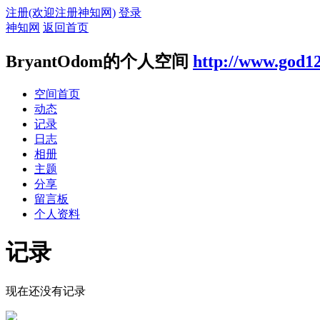
注册(欢迎注册神知网)
登录
神知网
返回首页
BryantOdom的个人空间
http://www.god1
空间首页
动态
记录
日志
相册
主题
分享
留言板
个人资料
记录
现在还没有记录