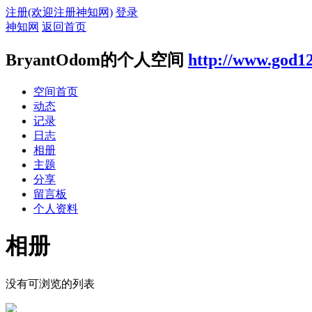
注册(欢迎注册神知网)
登录
神知网
返回首页
BryantOdom的个人空间
http://www.god1
空间首页
动态
记录
日志
相册
主题
分享
留言板
个人资料
相册
没有可浏览的列表