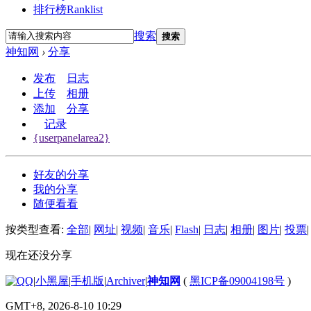
排行榜
Ranklist
搜索
搜索
神知网
›
分享
发布
日志
上传
相册
添加
分享
记录
{userpanelarea2}
好友的分享
我的分享
随便看看
按类型查看:
全部
|
网址
|
视频
|
音乐
|
Flash
|
日志
|
相册
|
图片
|
投票
|
现在还没分享
|
小黑屋
|
手机版
|
Archiver
|
神知网
(
黑ICP备09004198号
)
GMT+8, 2026-8-10 10:29