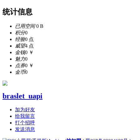
统计信息
已用空间
0 B
积分
0
经验
0 点
威望
4 点
金钱
0 ￥
魅力
0
点券
0 ￥
金币
0
braslet_uapi
加为好友
给我留言
打个招呼
发送消息