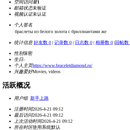
空间访问量
1
邮箱状态
未验证
视频认证
未认证
个人签名
браслеты из белого золота с бриллиантами же
统计信息
好友数 0
|
记录数 0
|
日志数 0
|
相册数 0
|
回帖数 
性别
保密
生日
-
个人主页
https://www.braceletdiamond.ru/
兴趣爱好
Movies, videos
活跃概况
用户组
新手上路
注册时间
2026-4-21 09:12
最后访问
2026-4-21 09:12
上次活动时间
2026-4-21 09:12
所在时区
使用系统默认