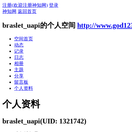
注册(欢迎注册神知网)
登录
神知网
返回首页
braslet_uapi的个人空间
http://www.god12
空间首页
动态
记录
日志
相册
主题
分享
留言板
个人资料
个人资料
braslet_uapi
(UID: 1321742)