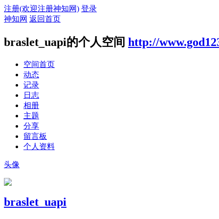
注册(欢迎注册神知网)
登录
神知网
返回首页
braslet_uapi的个人空间
http://www.god12
空间首页
动态
记录
日志
相册
主题
分享
留言板
个人资料
头像
braslet_uapi