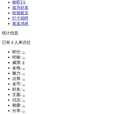
收听TA
加为好友
给我留言
打个招呼
发送消息
统计信息
已有
1
人来访过
积分:
--
经验:
--
威望:
4
金钱:
--
魅力:
--
点券:
--
金币:
--
好友:
--
主题:
--
日志:
--
相册:
--
分享:
--