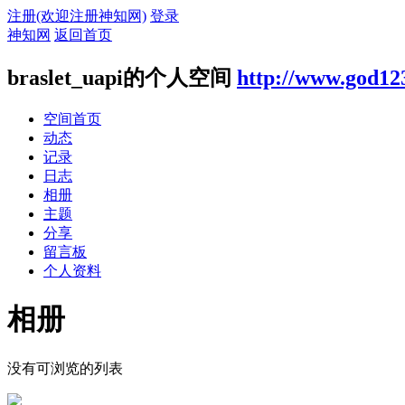
注册(欢迎注册神知网)
登录
神知网
返回首页
braslet_uapi的个人空间
http://www.god12
空间首页
动态
记录
日志
相册
主题
分享
留言板
个人资料
相册
没有可浏览的列表