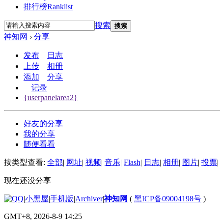
排行榜
Ranklist
搜索
搜索
神知网
›
分享
发布
日志
上传
相册
添加
分享
记录
{userpanelarea2}
好友的分享
我的分享
随便看看
按类型查看:
全部
|
网址
|
视频
|
音乐
|
Flash
|
日志
|
相册
|
图片
|
投票
|
现在还没分享
|
小黑屋
|
手机版
|
Archiver
|
神知网
(
黑ICP备09004198号
)
GMT+8, 2026-8-9 14:25