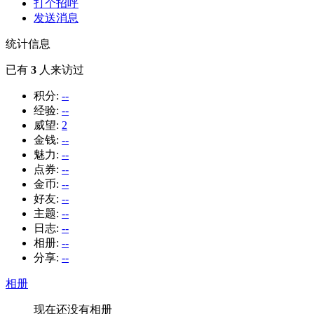
打个招呼
发送消息
统计信息
已有
3
人来访过
积分:
--
经验:
--
威望:
2
金钱:
--
魅力:
--
点券:
--
金币:
--
好友:
--
主题:
--
日志:
--
相册:
--
分享:
--
相册
现在还没有相册