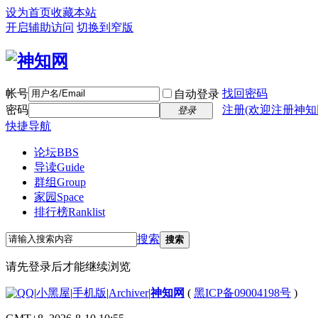
设为首页
收藏本站
开启辅助访问
切换到窄版
帐号
找回密码
自动登录
密码
注册(欢迎注册神知
登录
快捷导航
论坛
BBS
导读
Guide
群组
Group
家园
Space
排行榜
Ranklist
搜索
搜索
请先登录后才能继续浏览
|
小黑屋
|
手机版
|
Archiver
|
神知网
(
黑ICP备09004198号
)