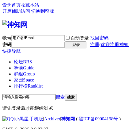
设为首页
收藏本站
开启辅助访问
切换到窄版
帐号
找回密码
自动登录
密码
注册(欢迎注册神知
登录
快捷导航
论坛
BBS
导读
Guide
群组
Group
家园
Space
排行榜
Ranklist
搜索
搜索
请先登录后才能继续浏览
|
小黑屋
|
手机版
|
Archiver
|
神知网
(
黑ICP备09004198号
)