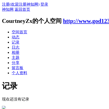
注册(欢迎注册神知网)
登录
神知网
返回首页
CourtneyZx的个人空间
http://www.god12
空间首页
动态
记录
日志
相册
主题
分享
留言板
个人资料
记录
现在还没有记录